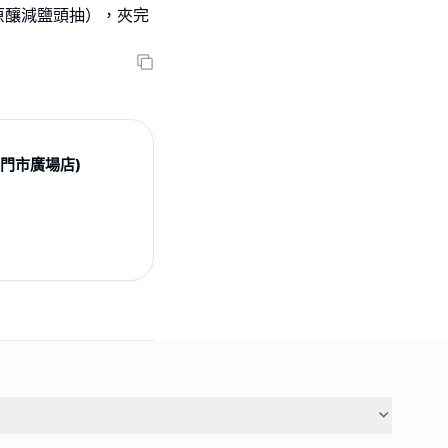
原釀減鹽頭抽），夾完
 (屯門市廣場店)