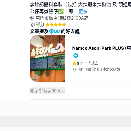
李錦記醬料套裝（包括 大辣蝦米辣椒油 及 頭道
公仔再煮飯仔✅！即
...
更多
屯門市廣場1期2樓2190A舖
評分
文章提及
的好去處
Namco Asobi Park PLUS
5
4
人想去
屯門市廣場1期2樓2190A舖
顯示所有留言(
5
)...