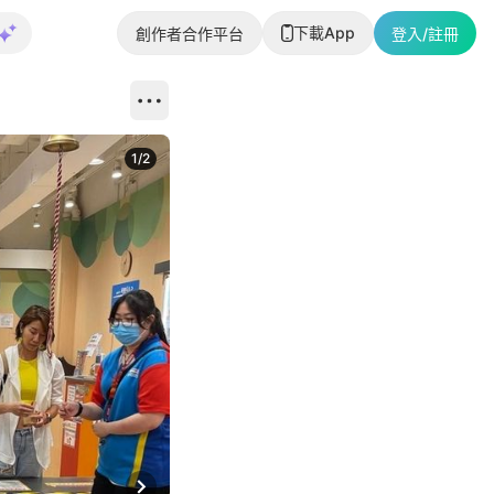
下載App
創作者合作平台
登入/註冊
1
/
2
即睇更多社