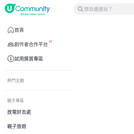
首頁
創作者合作平台
試用獎賞專區
熱門主題
親子專區
放電好去處
親子旅遊