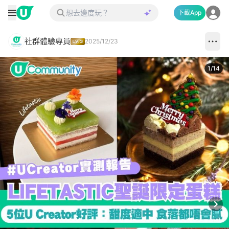
下載App
社群體驗專員
2025/12/23
1
/
14
Next