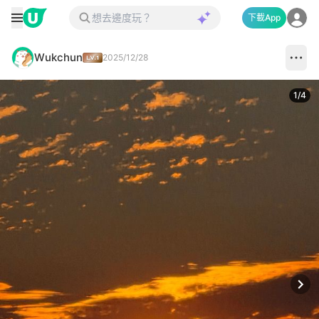
下載App
Wukchun
2025/12/28
1
/
4
Next