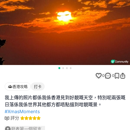
0
0
香港攻略
打卡
我上傳的照片都係我係香港見到好靚嘅天空，特別呢兩張嘅
#XmasMoments
評分
發表第一個留言...