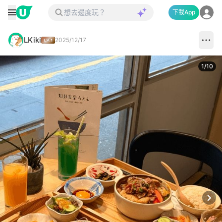
下載App
LKiki
2025/12/17
1
/
10
Next