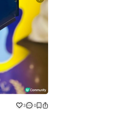
Next slide
3
0