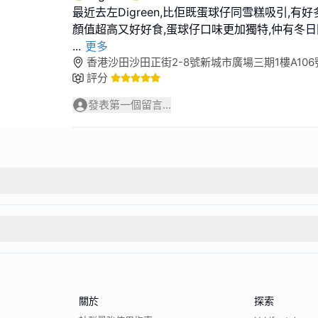
最近去左Digreen,比佢既蛋球仔同雪糕吸引,有
...
更多
香港沙田沙田正街2-8號新城市廣場三期1樓A106
評分
發表第一個留言...
關於
探索