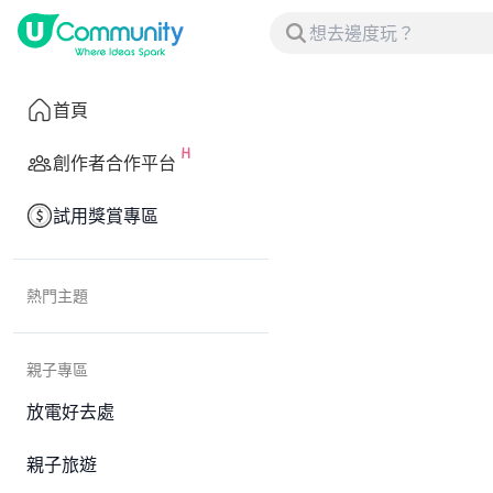
首頁
創作者合作平台
試用獎賞專區
熱門主題
親子專區
放電好去處
親子旅遊