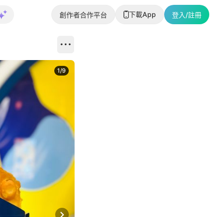
下載App
創作者合作平台
登入/註冊
1
/
9