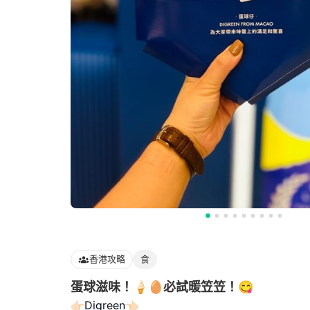
香港攻略
食
蛋球滋味！🍦🥚必試暖笠笠！😋
👉🏻Digreen👈🏻