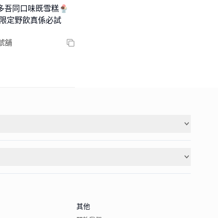
好多吾同口味既雪糕🍨
號舖
其他