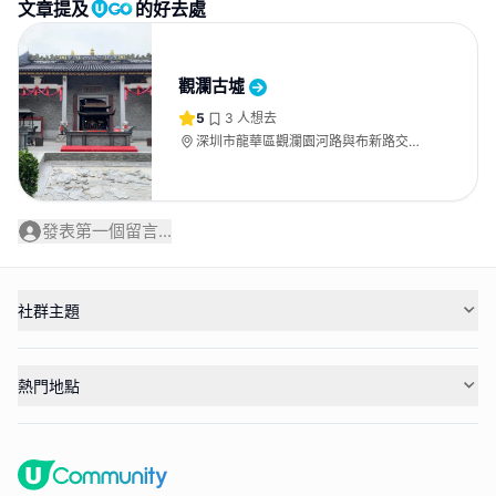
文章提及
的好去處
觀瀾古墟
5
3
人想去
深圳市龍華區觀瀾園河路與布新路交叉
口東南
發表第一個留言...
社群主題
熱門地點