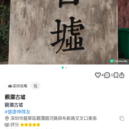
4
0
深圳攻略
玩
觀瀾古墟
#健康神隊友
深圳市龍華區觀瀾園河路與布新路交叉口東南
評分