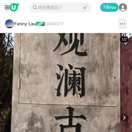
下載App
Fanny Lau
2026/02/17
1
/
2
Next