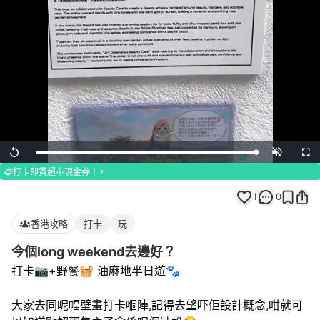
Loaded
:
Replay
Unmute
Full
100.00%
打卡即賞超市現金券！
1
0
香港攻略
打卡
玩
今個long weekend去邊好？
打卡📷+野餐🧺 油麻地半日遊🐾
大家去同呢幅壁畫打卡嗰陣,記得去望吓佢設計概念,咁就可