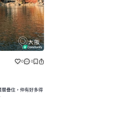
0
0
層層疊住，仲有好多得
。