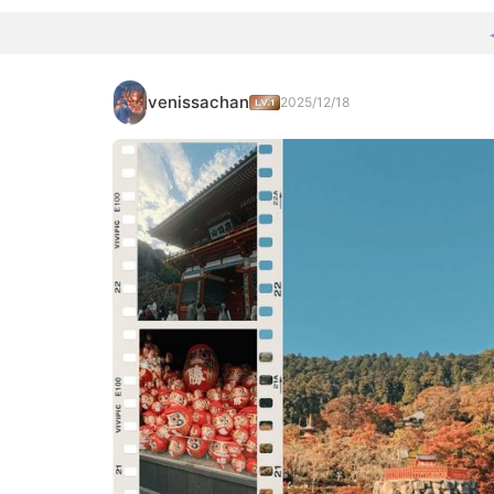
venissachan
2025/12/18