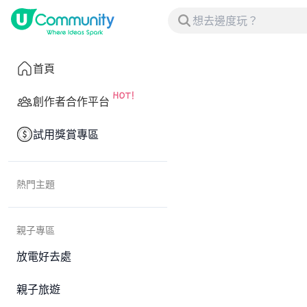
首頁
創作者合作平台
試用獎賞專區
熱門主題
親子專區
放電好去處
親子旅遊