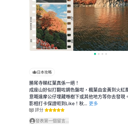
日本攻略
勝尾寺睇紅葉真係一絕！
成座山好似打翻咗調色盤咁，楓葉由金黃到火紅
意嘅達摩公仔埋藏喺樹下或其他地方等你去發現
影相打卡保證呃到Like！秋
...
更多
評分
發表第一個留言...