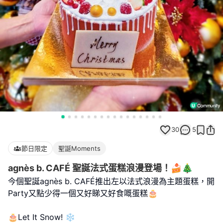
30
5
節日限定
聖誕Moments
agnès b. CAFÉ 聖誕法式蛋糕浪漫登場！🍰🎄
今個聖誕agnès b. CAFÉ推出左以法式浪漫為主題蛋糕，開
Party又點少得一個又好睇又好食嘅蛋糕🎂
🎂Let It Snow! ❄️