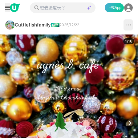
下載App
Cuttlefishfamily
2025/12/22
1
/
16
Next