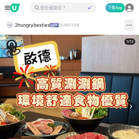
下載App
2hungrybesties
2026/01/08
1
/
12
Next