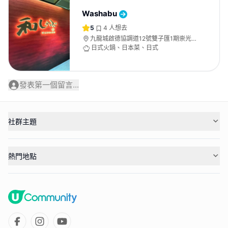
Washabu
5
4
人想去
九龍城啟德協調道12號雙子匯1期崇光啟
德店12樓1202號舖
日式火鍋、日本菜、日式
發表第一個留言...
社群主題
熱門地點