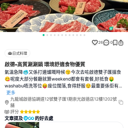
26
0
日式料理
啟德•高質涮涮鍋 環境舒適食物優質
氣溫急降🥶又係打邊爐嘅時候😙今次去咗啟德雙子匯搵食
😋呢度大部分餐廳就算weekend都會有套餐,好抵食🤑
washabu唔洗等位😝座位闊落,食得舒服😌最重要係佢有
...
更多
九龍城啟德協調道12號雙子匯1期崇光啟德店12樓1202號
舖
評分
文章提及
的好去處