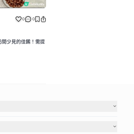
0
0
坊間少見的佳餚！需提