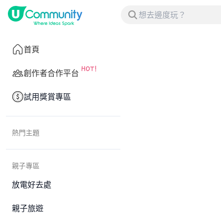
首頁
創作者合作平台
試用獎賞專區
熱門主題
親子專區
放電好去處
親子旅遊