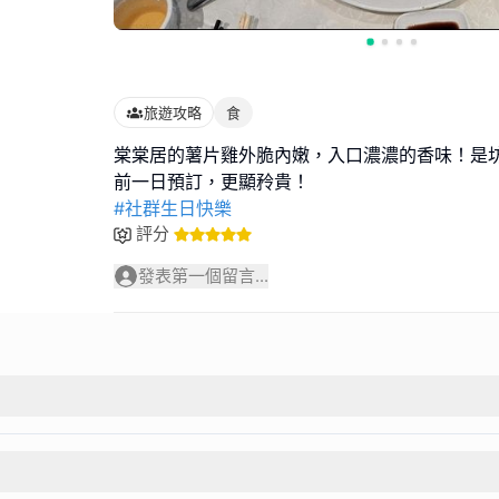
旅遊攻略
食
棠棠居的薯片雞外脆內嫩，入口濃濃的香味！是
#社群生日快樂
評分
發表第一個留言...