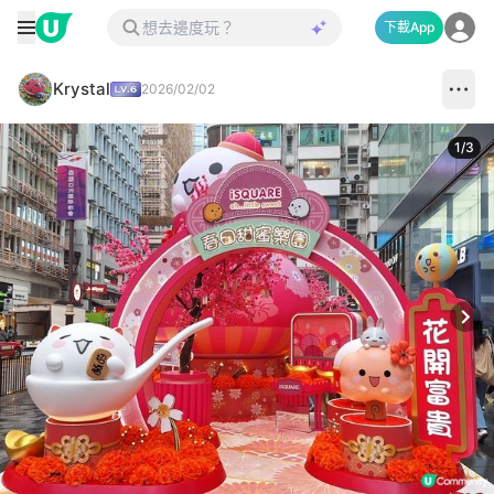
下載App
Krystal
2026/02/02
1
/
3
Next