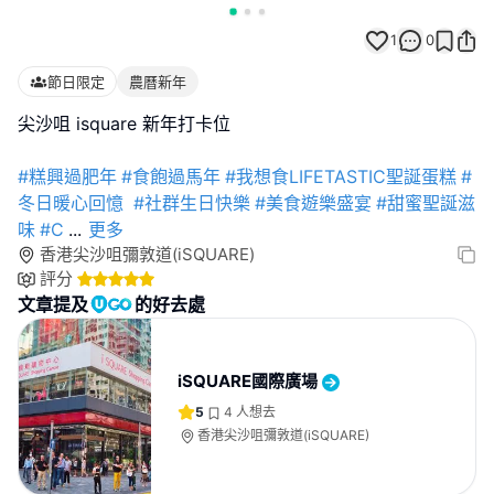
1
0
節日限定
農曆新年
尖沙咀 isquare 新年打卡位
#糕興過肥年
#食飽過馬年
#我想食LIFETASTIC聖誕蛋糕
#
冬日暖心回憶
#社群生日快樂
#美食遊樂盛宴
#甜蜜聖誕滋
味
#C
...
更多
香港尖沙咀彌敦道(iSQUARE)
評分
文章提及
的好去處
iSQUARE國際廣場
5
4
人想去
香港尖沙咀彌敦道(iSQUARE)