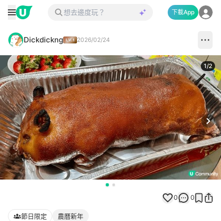
下載App
Dickdickng
2026/02/24
1
/
2
Next
0
0
節日限定
農曆新年