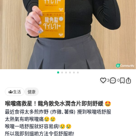
3
0
生活
健康
喉嚨痛救星！龍角散免水潤含片即刻舒緩 🤩
最近食得太多煎炸野 (炸雞､薯條) 攪到喉嚨唔舒服
太熱氣有啲喉嚨痛😢😢
喉嚨一唔舒服就好容易病!😢😢
所以我即刻搵啲方法令佢舒服啲!