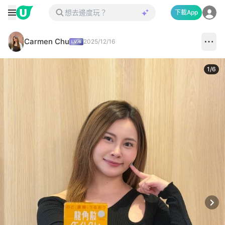
下載App
Carmen Chu
2025/12/16
1
/
6
Next