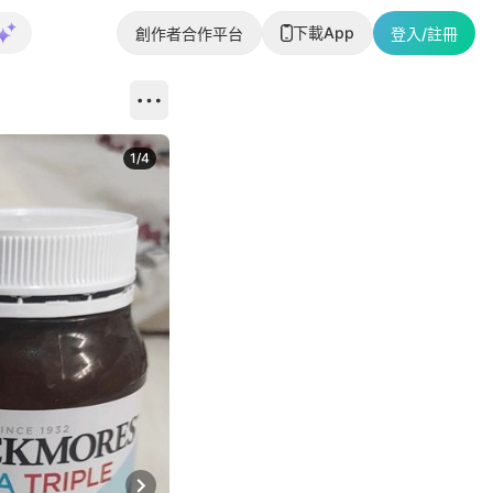
下載App
創作者合作平台
登入/註冊
1
/
4