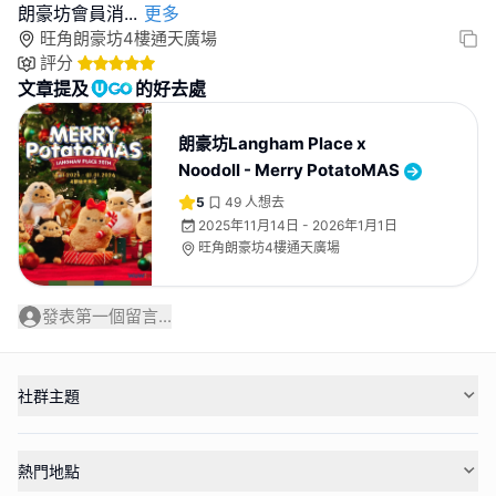
朗豪坊會員消
...
更多
旺角朗豪坊4樓通天廣場
評分
文章提及
的好去處
朗豪坊Langham Place x
Noodoll - Merry PotatoMAS
5
49
人想去
2025年11月14日 - 2026年1月1日
旺角朗豪坊4樓通天廣場
發表第一個留言...
社群主題
熱門地點