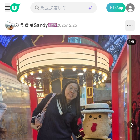
下載App
為食倉鼠Sandy
2025/12/25
1
/
8
Next