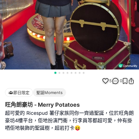
5
0
節日限定
聖誕Moments
旺角朗豪坊 - Merry Potatoes
超可愛的 Ricespud 薯仔家族同你一齊過聖誕，位於旺角朗
豪坊4樓平台，佢地扮演門衞，行李員等都超可愛，仲有掛
哂佢地裝飾的聖誕樹，超岩打卡😝