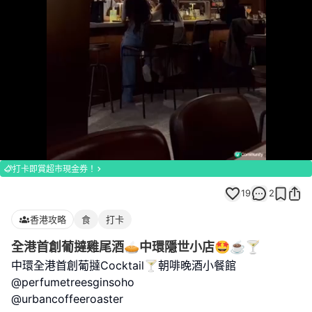
Loaded
:
Unmute
100.00%
打卡即賞超市現金券！
19
2
香港攻略
食
打卡
全港首創葡撻雞尾酒🥧中環隱世小店🤩☕️🍸
中環全港首創葡撻Cocktail🍸朝啡晚酒小餐館
@perfumetreesginsoho
@urbancoffeeroaster