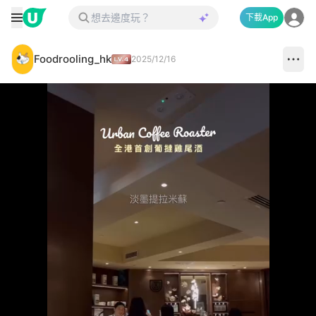
下載App
Foodrooling_hk
2025/12/16