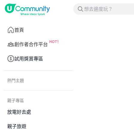
首頁
創作者合作平台
試用獎賞專區
熱門主題
親子專區
放電好去處
親子旅遊