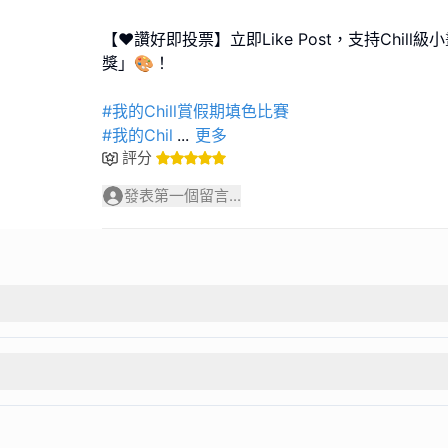
【❤️讚好即投票】立即Like Post，支持Chil
獎」🎨！
#我的Chill賞假期填色比賽
#我的Chil
...
更多
評分
發表第一個留言...