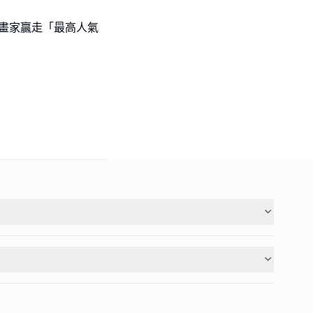
l級小畫家贏走「最高人氣