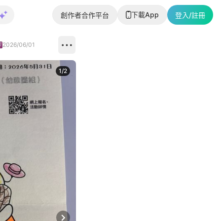
下載App
創作者合作平台
登入/註冊
2026/06/01
1
/
2
即睇更多社