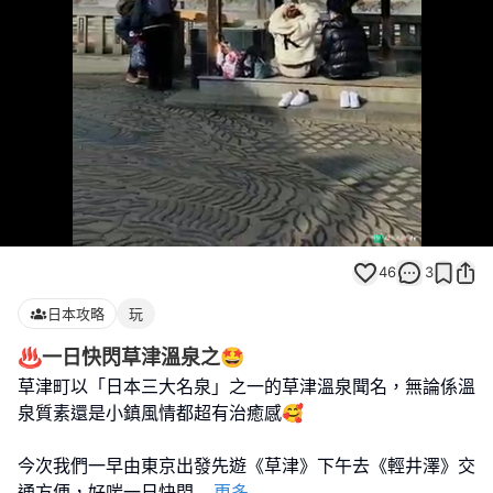
Loaded
:
Unmute
100.00%
46
3
日本攻略
玩
♨️一日快閃草津溫泉之🤩
草津町以「日本三大名泉」之一的草津溫泉聞名，無論係溫
泉質素還是小鎮風情都超有治癒感🥰
今次我們一早由東京出發先遊《草津》下午去《輕井澤》交
通方便，好啱一日快閃
...
更多