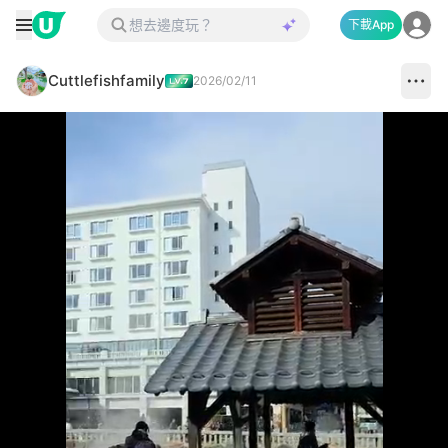
下載App
Cuttlefishfamily
2026/02/11