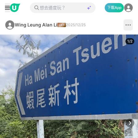
下載App
Wing Leung Alan Li
2025/12/25
1
/
2
Next