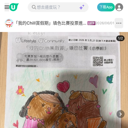
下載App
「我的Chill賞假期」填色比賽投票進行中✅
2026/06/01
1
/
2
Next