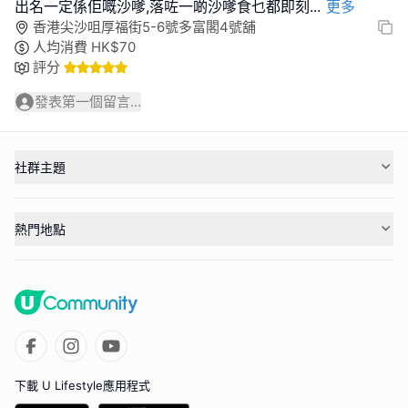
出名一定係佢嘅沙嗲,落咗一啲沙嗲食乜都即刻
...
更多
香港尖沙咀厚福街5-6號多富閣4號舖
人均消費
HK$
70
評分
發表第一個留言...
社群主題
熱門地點
下載 U Lifestyle應用程式