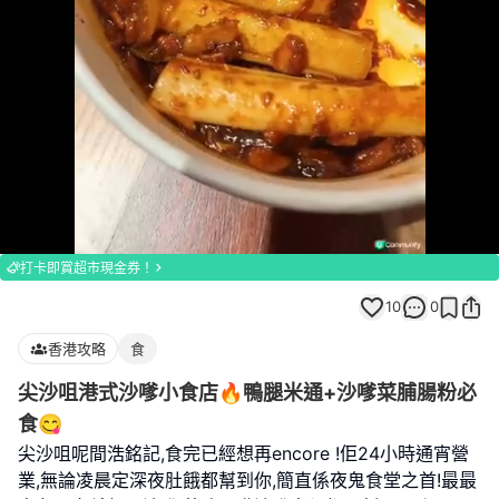
Loaded
:
Unmute
100.00%
打卡即賞超市現金券！
10
0
香港攻略
食
尖沙咀港式沙嗲小食店🔥鴨腿米通+沙嗲菜脯腸粉必
食😋
尖沙咀呢間浩銘記,食完已經想再encore !佢24小時通宵營
業,無論凌晨定深夜肚餓都幫到你,簡直係夜鬼食堂之首!最最