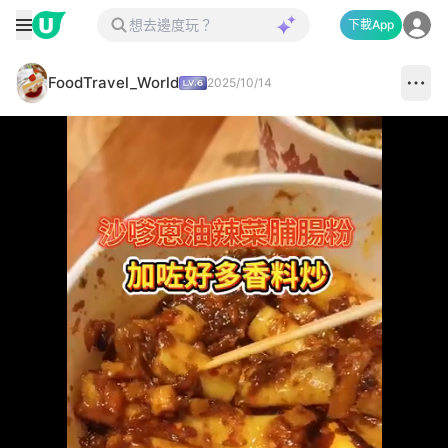
下載App
FoodTravel_World
2025/10/14