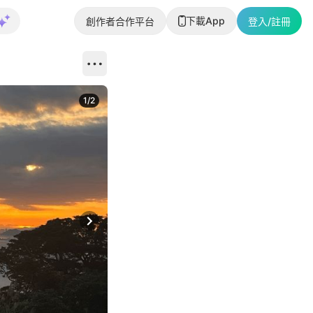
下載App
創作者合作平台
登入/註冊
1
/
2
即睇更多社
Next slide
返回帖文