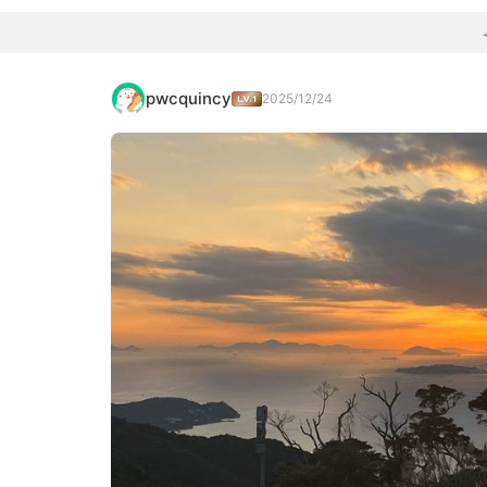
pwcquincy
2025/12/24