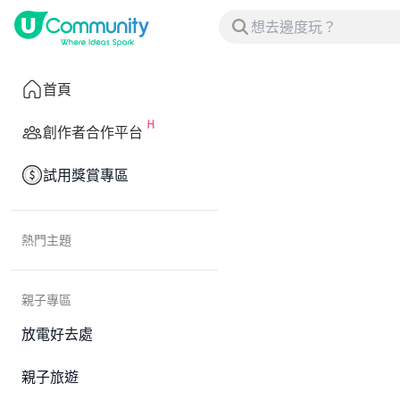
首頁
創作者合作平台
試用獎賞專區
熱門主題
親子專區
放電好去處
親子旅遊