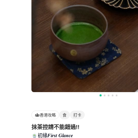
香港攻略
食
打卡
抹茶控請不能錯過!!
🍵初緣𝑭𝒊𝒓𝒔𝒕 𝑮𝒍𝒂𝒏𝒄𝒆