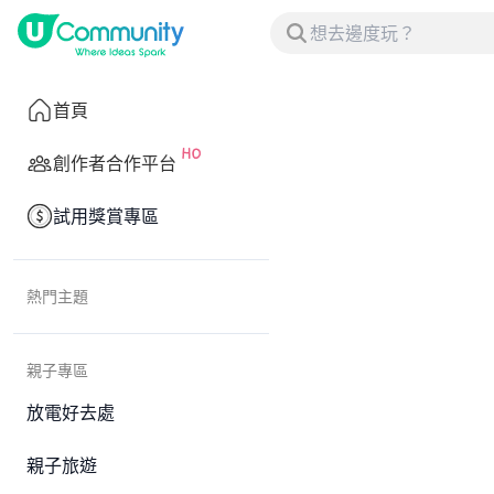
首頁
創作者合作平台
試用獎賞專區
熱門主題
親子專區
放電好去處
親子旅遊