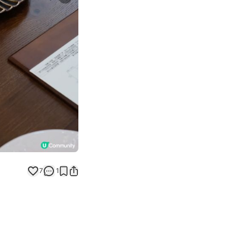
Next slide
7
1