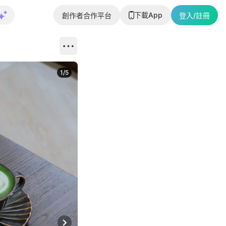
下載App
創作者合作平台
登入/註冊
1
/
5