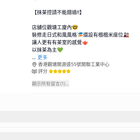
【抹茶控請不能錯過!!】
店舖位觀塘工廈內🤓
裝修走日式和風風格🎏還設有榻榻米座位🎎
讓人更有有茶室的感覺🫖
...
更多
香港觀塘開源道55號開聯工業中心
評分
顯示所有留言(
1
)...