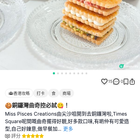
15
0
香港攻略
打卡
食
商場
🍪銅鑼灣曲奇控必試😋！
Miss Pisces Creations由尖沙咀開到去銅鑼灣啦,Times
Square呢間嘅曲奇擺得好靚,好多款口味,有啲仲有可愛造
型,自己好鐘意,做早餐加
...
更多
評分