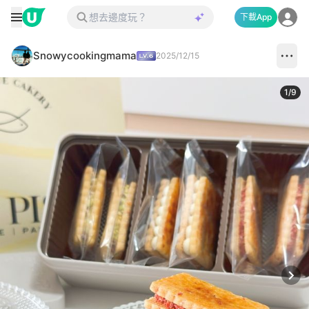
下載App
Snowycookingmama
2025/12/15
1
/
9
Next