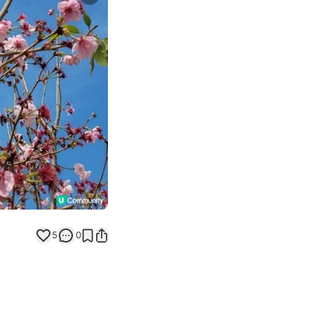
Next slide
5
0