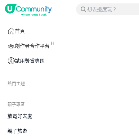
首頁
創作者合作平台
試用獎賞專區
熱門主題
親子專區
放電好去處
親子旅遊