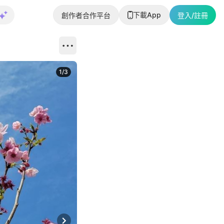
下載App
創作者合作平台
登入/註冊
1
/
3