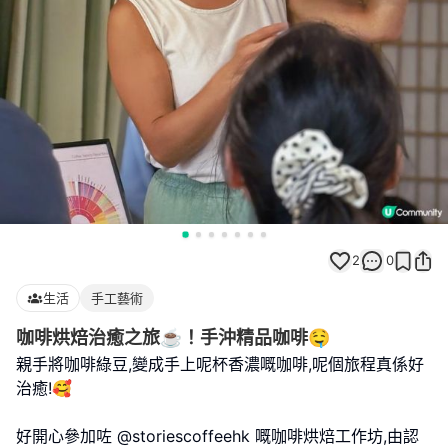
2
0
生活
手工藝術
咖啡烘焙治癒之旅☕！手沖精品咖啡🤤
親手將咖啡綠豆,變成手上呢杯香濃嘅咖啡,呢個旅程真係好
治癒!🥰
好開心參加咗 @storiescoffeehk 嘅咖啡烘焙工作坊,由認