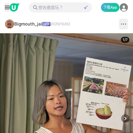
下載App
Bigmouth_jai
2025/10/02
1
/
7
Next