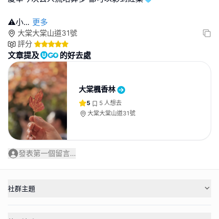
⚠️小
...
更多
大棠大棠山道31號
評分
文章提及
的好去處
大棠楓香林
5
5
人想去
大棠大棠山道31號
發表第一個留言...
社群主題