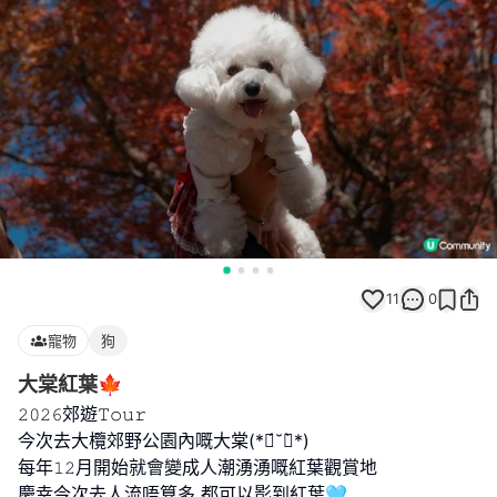
11
0
寵物
狗
大棠紅葉🍁
𝟸𝟶𝟸𝟼郊遊𝚃𝚘𝚞𝚛
今次去大欖郊野公園內嘅大棠(*ฅ́˘ฅ̀*)
每年𝟷𝟸月開始就會變成人潮湧湧嘅紅葉觀賞地
慶幸今次去人流唔算多 都可以影到紅葉🩵