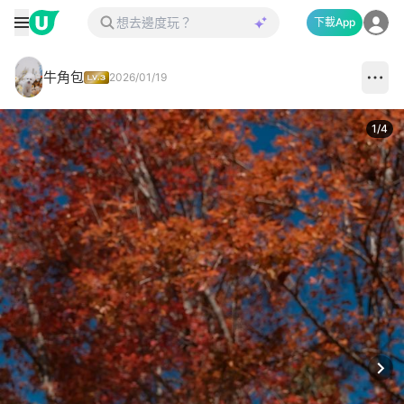
下載App
牛角包
2026/01/19
1
/
4
Next