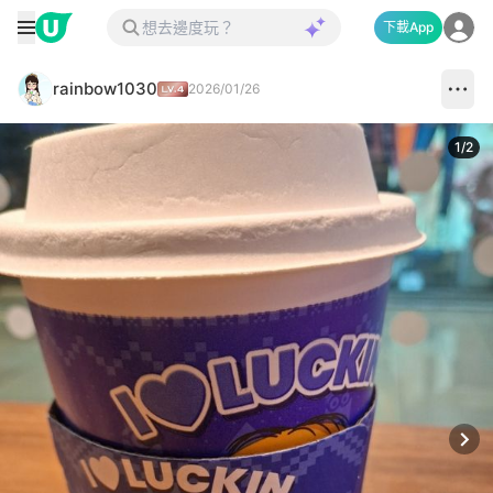
下載App
rainbow1030
2026/01/26
1
/
2
Next