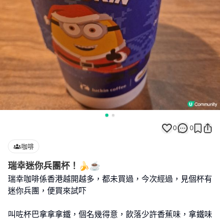
0
0
咖啡
瑞幸迷你兵團杯！🍌☕️
瑞幸咖啡係香港越開越多，都未買過，今次經過，見個杯有
迷你兵團，便買來試吓
叫咗杯巴拿拿拿鐵，個名幾得意，飲落少許香蕉味，拿鐵味