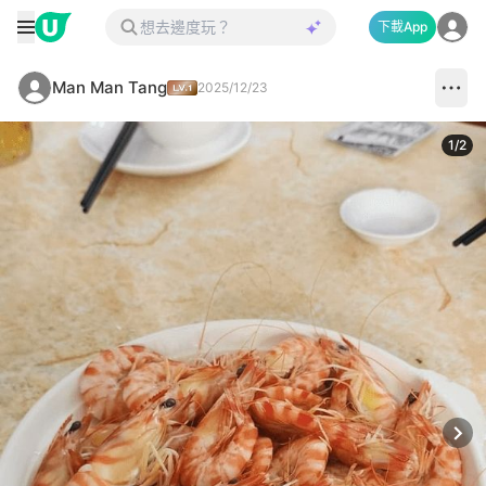
下載App
Man Man Tang
2025/12/23
1
/
2
Next