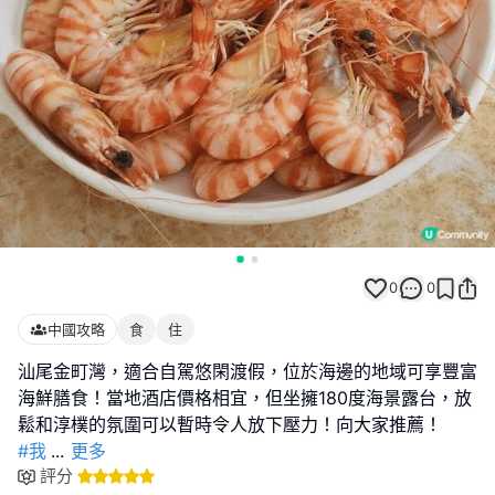
0
0
中國攻略
食
住
汕尾金町灣，適合自駕悠閑渡假，位於海邊的地域可享豐富
海鮮膳食！當地酒店價格相宜，但坐擁180度海景露台，放
#我
...
更多
評分