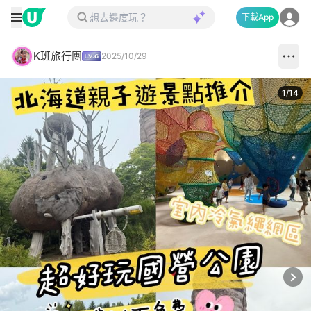
下載App
K班旅行團
2025/10/29
1
/
14
Next