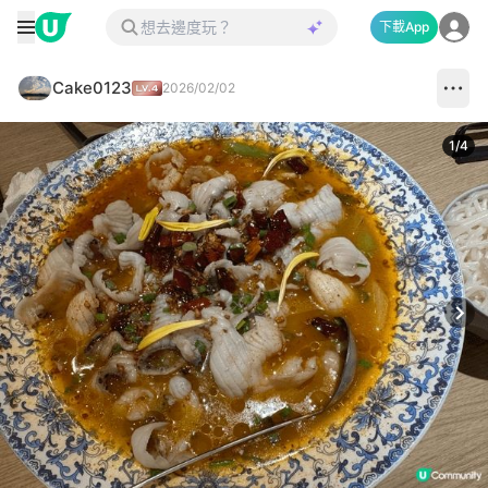
下載App
Cake0123
2026/02/02
1
/
4
Next