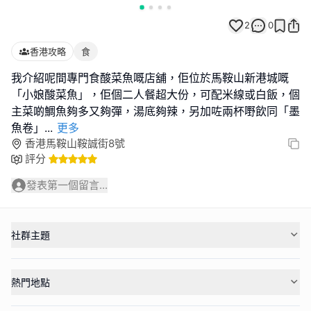
2
0
香港攻略
食
我介紹呢間專門食酸菜魚嘅店舖，佢位於馬鞍山新港城嘅
「小娘酸菜魚」，佢個二人餐超大份，可配米線或白飯，個
主菜啲鯛魚夠多又夠彈，湯底夠辣，另加咗兩杯嘢飲同「墨
魚卷」
...
更多
香港馬鞍山鞍誠街8號
評分
發表第一個留言...
社群主題
熱門地點