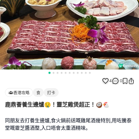
4
0
香港攻略
食
打卡
鹿鼎薈養生邊爐🤤！靈芝雞煲超正！🥥🐔
同朋友去打養生邊爐,食火鍋前送嘅雞尾酒幾特別,用咗騰泰
堂嘅靈芝醬酒整,入口唔會太重酒精味｡