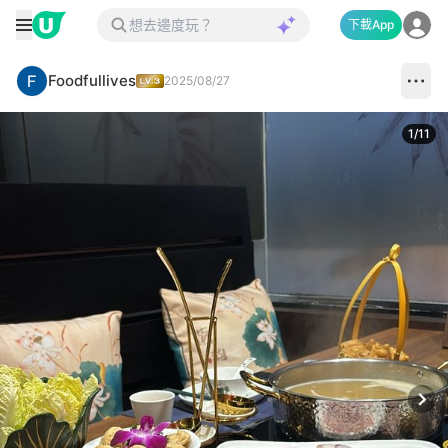
下載App
Foodfullives
2025/08/27
1
/
11
Next