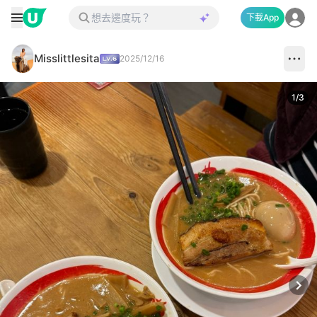
下載App
Misslittlesita
2025/12/16
1
/
3
Next