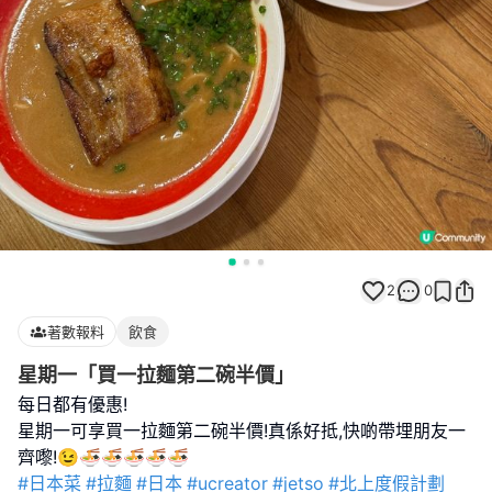
2
0
著數報料
飲食
星期一「買一拉麵第二碗半價」
每日都有優惠!
星期一可享買一拉麵第二碗半價!真係好抵,快啲帶埋朋友一
#日本菜
#拉麵
#日本
#ucreator
#jetso
#北上度假計劃