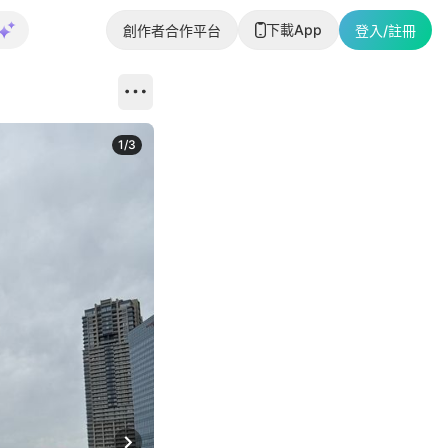
下載App
創作者合作平台
登入/註冊
1
/
3