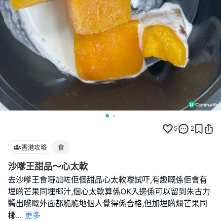
5
2
香港攻略
食
沙嗲王甜品～心太軟
去沙嗲王食嘢加咗佢個甜品心太軟嚟試吓,有趣嘅係佢會有
埋啲芒果同埋椰汁,個心太軟算係OK入邊係可以留到朱古力
醬出嚟嘅外面都脆脆地個人覺得係合格,但加埋啲爛芒果同
椰
...
更多