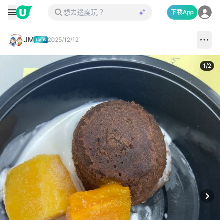
下載App
JM
2025/12/12
1
/
2
Next