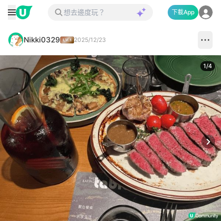
下載App
Nikki0329
2025/12/23
1
/
4
Next