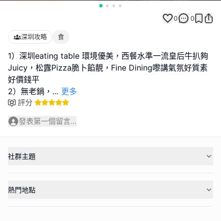
0
0
深圳攻略
食
1）深圳eating table 環境優美，西餐水準一流皇后牛扒夠
Juicy，松露Pizza脆卜餡靚，Fine Dining嚟講氣氛好質素
好價錢平
2）無老鍋，
...
更多
評分
發表第一個留言...
社群主題
熱門地點