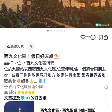
22
0
香港攻略
食
西九文化區｜假日好去處⛱️
📸打卡位1 : 西九文化區海旁
位於九龍站以西嘅西九文化區,位置便利,係一個適合同朋友
chill或者同狗狗散步嘅好地方,依家仲有市集,集齊世界各地
嘅美食🍕超香👃
...
更多
西九文化區藝術公園
評分
文章提及
的好去處
西九文化區 - 西九聖誕小鎮+聖誕