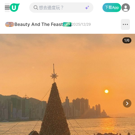
下載App
Beauty And The Feast
2025/12/29
1
/
6
Next