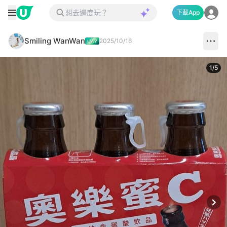
下載App
Smiling WanWan
2025/10/16
1
/
5
Next