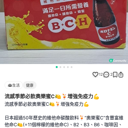
12
2
生活
健康
流感季節必飲奧樂蜜C🍋🍹增強免疫力💪
流感季節必飲奧樂蜜C🍋🍹增強免疫力💪
日本超過50年歷史的維他命碳酸飲料🍹“奧樂蜜C”含豐富維
他命C🍋(=11個檸檬的維他命C)、B2、B3、B6、咖啡因、