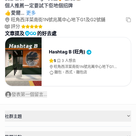
個人推薦一定要試下佢地個招牌
👍愛爾
...
更多
旺角西洋菜南街1N號兆萬中心地下G1及G2號舖
評分
文章提及
的好去處
Hashtag B (旺角)
5
3
人想去
旺角西洋菜南街1N號兆萬中心地下G1及
G2號舖
麵包、西式、麵包店
發表第一個留言...
社群主題