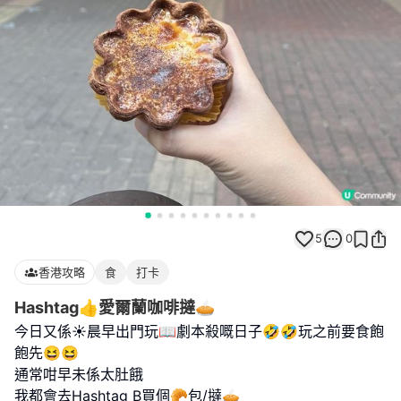
5
0
香港攻略
食
打卡
Hashtag👍愛爾蘭咖啡撻🥧
今日又係☀️晨早出門玩📖劇本殺嘅日子🤣🤣玩之前要食飽
飽先😆😆
通常咁早未係太肚餓
我都會去Hashtag B買個🥐包/撻🥧