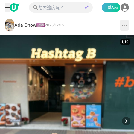
下載App
Ada Chow
2025/12/15
1
/
10
Next