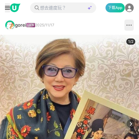
下載App
gorei
2025/11/17
1
/
2
Next