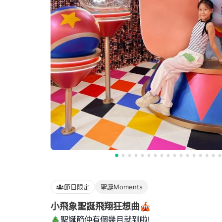
節日限定
聖誕Moments
小飛象聖誕飛翔狂想曲🎪
🎄聖誕節仲有個幾月就到啦!