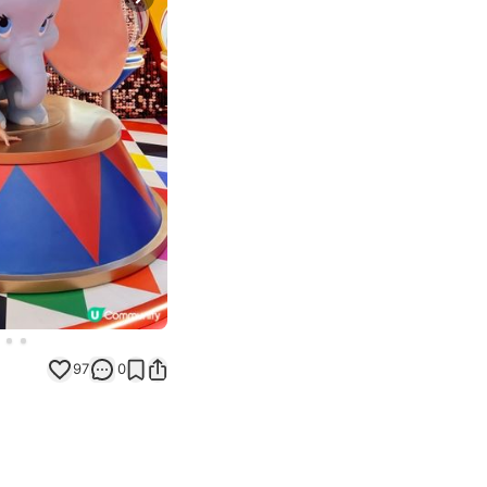
Next slide
97
0