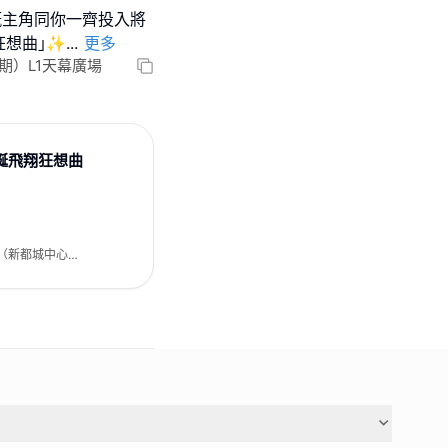
嘅主角同你一齊投入將
翔狂想曲｣✨
...
更多
2期）L1天幕廣場
o聖誕飛翔狂想曲
L（新都城中心2