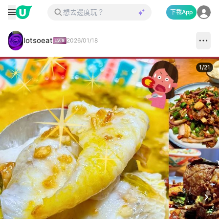
下載App
lotsoeat
2026/01/18
1
/
21
Next