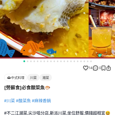
14
0
中式料理
川菜
湘菜
[勞蘇食]必食酸菜魚🐡
#川菜
#酸菜魚
#麻辣香鍋
#不二江湖菜,尖沙咀分店,新派川菜,坐位舒服,價錢超相宜😆