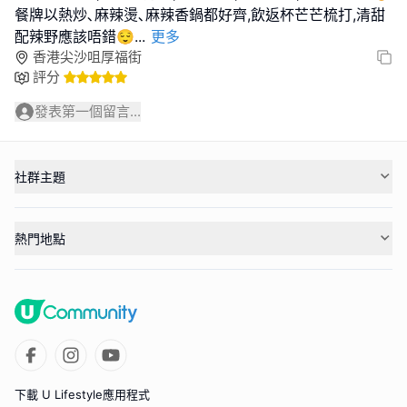
餐牌以熱炒､麻辣燙､麻辣香鍋都好齊,飲返杯芒芒梳打,清甜
配辣野應該唔錯😌
...
更多
香港尖沙咀厚福街
評分
發表第一個留言...
社群主題
熱門地點
下載 U Lifestyle應用程式