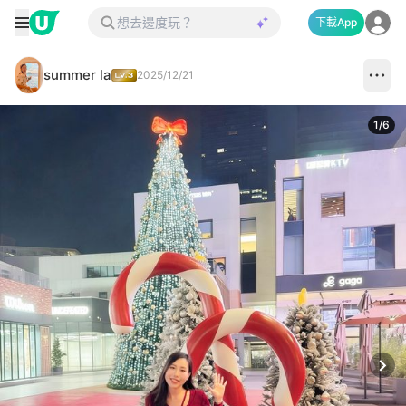
下載App
summer la
2025/12/21
1
/
6
Next