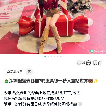
33
1
深圳攻略
玩
🎄深圳聖誕去哪裡?呢度真係一秒入童話世界🐻✨
今年聖誕,深圳的深業上城直接被｢毛茸茸｣包圍~
成個商場變成超夢幻嘅冬日童話場景,
隨手一影都好有節日感,完全唔使修圖都得📸🤍