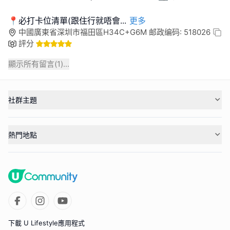
📍必打卡位清單(跟住行就唔會
...
更多
中國廣東省深圳市福田區H34C+G6M 邮政编码: 518026
評分
顯示所有留言(
1
)...
社群主題
熱門地點
下載 U Lifestyle應用程式