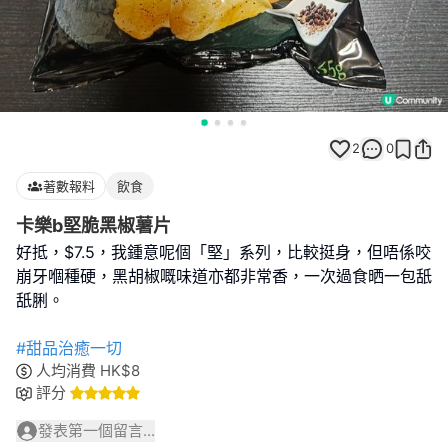
2
0
著數報料
飲食
卡樂b堅脆黑椒薯片
好抵，$7.5，我鍾意呢個「堅」系列，比較挺身，但唔係咬
崩牙嗰種硬，黑胡椒嘅味道亦都非常香，一次過食晒一包舐
舐脷。
#甜品治癒一切
人均消費
HK$
8
評分
發表第一個留言...