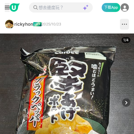
下載App
rickyhon
2025/10/23
1
/
4
Next