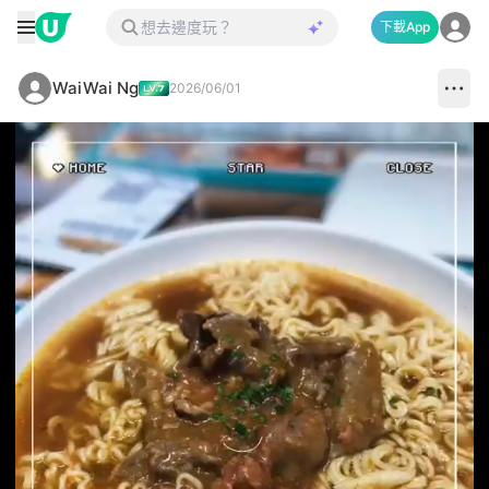
下載App
WaiWai Ng
2026/06/01