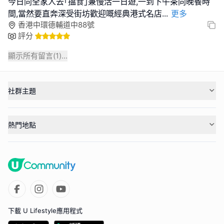
今日同全家人去｢搵食｣兼慢活一日遊,一到下午茶同晚餐時
間,當然要直奔深受街坊歡迎嘅經典港式名店
...
更多
香港中環德輔道中88號
評分
顯示所有留言(
1
)...
社群主題
熱門地點
下載 U Lifestyle應用程式