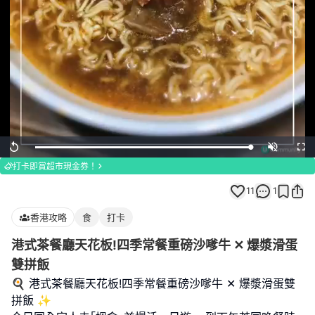
Loaded
:
Replay
Unmute
Full
100.00%
打卡即賞超市現金券！
11
1
香港攻略
食
打卡
港式茶餐廳天花板!四季常餐重磅沙嗲牛 ✕ 爆漿滑蛋
雙拼飯
🍳 港式茶餐廳天花板!四季常餐重磅沙嗲牛 ✕ 爆漿滑蛋雙
拼飯 ✨