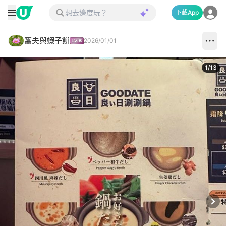
下載App
窩夫與蝦子餅
2026/01/01
1
/
13
Next