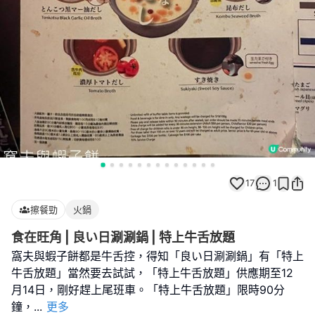
17
1
擦餐勁
火鍋
食在旺角 | 良い日涮涮鍋 | 特上牛舌放題
窩夫與蝦子餅都是牛舌控，得知「良い日涮涮鍋」有「特上
牛舌放題」當然要去試試，「特上牛舌放題」供應期至12
月14日，剛好趕上尾班車。「特上牛舌放題」限時90分
鐘，
...
更多