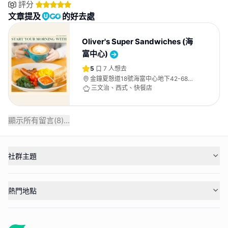
評分
文章提及
的好去處
Oliver's Super Sandwiches (海
富中心)
5
7
人想去
金鐘夏慤道18號海富中心地下42-68號
舖D單位
三文治、西式、快餐店
顯示所有留言(
8
)...
社群主題
熱門地點