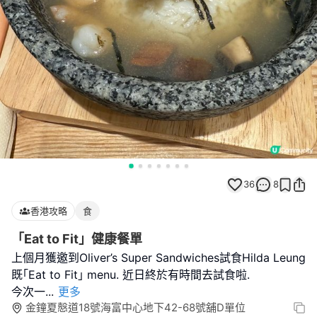
36
8
香港攻略
食
「Eat to Fit」健康餐單
上個月獲邀到Oliver’s Super Sandwiches試食Hilda Leung
既｢Eat to Fit｣ menu. 近日終於有時間去試食啦.
今次一
...
更多
金鐘夏慤道18號海富中心地下42-68號舖D單位