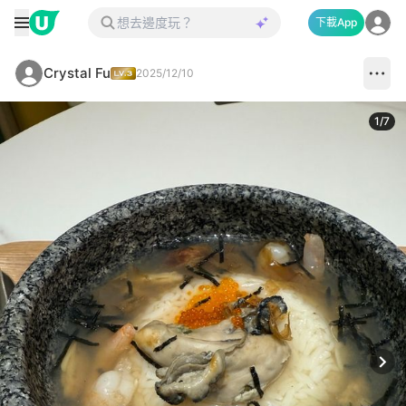
下載App
Crystal Fu
2025/12/10
1
/
7
Next