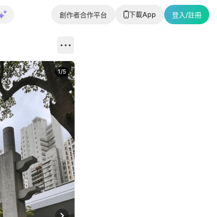
下載App
創作者合作平台
登入/註冊
1
/
5