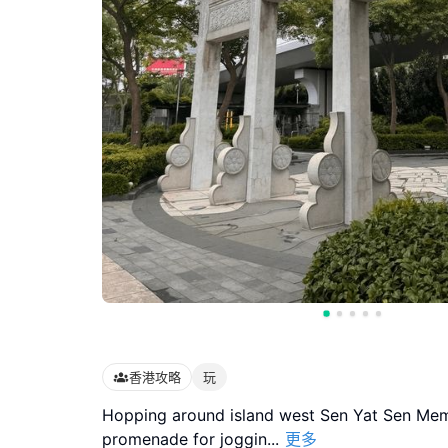
香港攻略
玩
Hopping around island west Sen Yat Sen Mem
promenade for joggin
...
更多