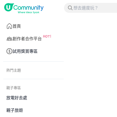
首頁
創作者合作平台
試用獎賞專區
熱門主題
親子專區
放電好去處
親子旅遊