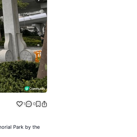
Next slide
1
0
orial Park by the