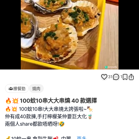
Loaded
:
Unmute
100.00%
31
1
擦餐勁
燒肉
🔥💥 100蚊10串大大串燒 40 款選擇
🔥💥 100蚊10串!大大串燒太誇張啦~🍢
仲有成40款揀,手打檸檬茶仲要巨大化🧋
兩個人share都飲唔晒呀!🤣
💰10蚊一串,食到牛脷🥩､中翼
...
更多