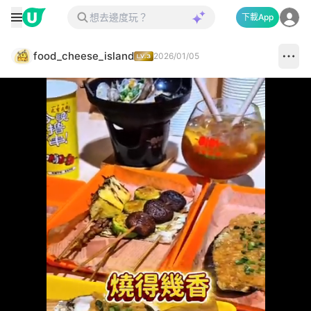
下載App
food_cheese_island
2026/01/05